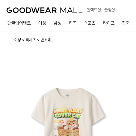
셀렉트샵
폴햄샵
팬클럽이벤트
여성
남성
키즈
스포츠
라이프
잡화
여성
티셔츠
반소매