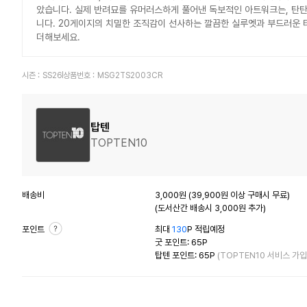
았습니다. 실제 반려묘를 유머러스하게 풀어낸 독보적인 아트워크는, 탄탄
니다. 20게이지의 치밀한 조직감이 선사하는 깔끔한 실루엣과 부드러운 터
더해보세요.
시즌 :
SS26
상품번호 :
MSG2TS2003CR
탑텐
TOPTEN10
배송비
3,000원 (39,900원 이상 구매시 무료)
(도서산간 배송시 3,000원 추가)
포인트
최대
130
P 적립예정
굿 포인트: 65P
탑텐 포인트: 65P
(TOPTEN10 서비스 가입