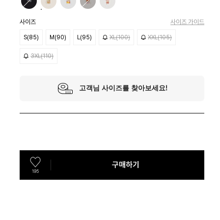
사이즈
사이즈 가이드
S(85)
M(90)
L(95)
XL(100)
XXL(105)
3XL(110)
구매하기
195