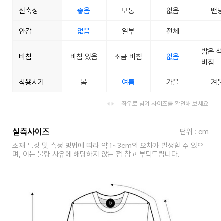
신축성
좋음
보통
없음
밴
안감
없음
일부
전체
밝은 
비침
비침 있음
조금 비침
없음
비침
착용시기
봄
여름
가을
겨
좌우로 넘겨 사이즈를 확인해 보세요
실측사이즈
단위 : cm
소재 특성 및 측정 방법에 따라 약 1~3cm의 오차가 발생할 수 있으
며, 이는 불량 사유에 해당하지 않는 점 참고 부탁드립니다.