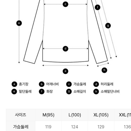
사이즈
M(95)
L(100)
XL(105)
XXL(1
가슴둘레
119
124
129
136