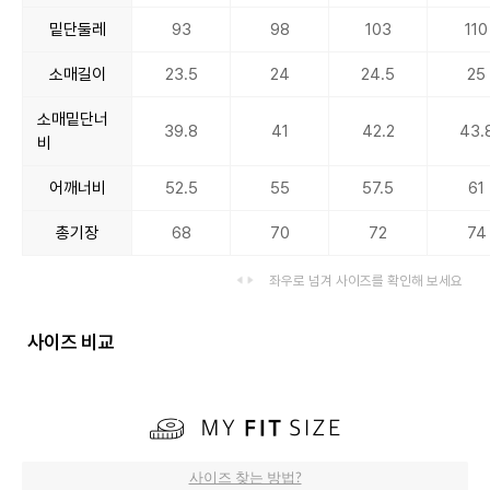
밑단둘레
93
98
103
110
소매길이
23.5
24
24.5
25
소매밑단너
39.8
41
42.2
43.
비
어깨너비
52.5
55
57.5
61
총기장
68
70
72
74
좌우로 넘겨 사이즈를 확인해 보세요
사이즈 비교