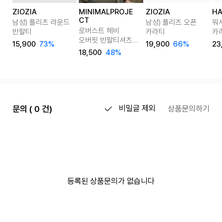
ZIOZIA
MINIMALPROJE
ZIOZIA
HA
CT
남성) 플리츠 라운드
남성) 플리츠 오픈
워
로버스트 헤비
반팔티
카라티
카
오버핏 반팔티셔츠
TB
15,900
73%
19,900
66%
23
MST127 8color
(6
18,500
48%
문의 ( 0 건)
비밀글 제외
상품문의하기
등록된 상품문의가 없습니다