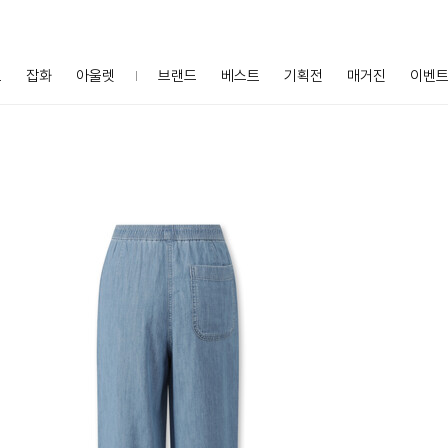
프
잡화
아울렛
브랜드
베스트
기획전
매거진
이벤