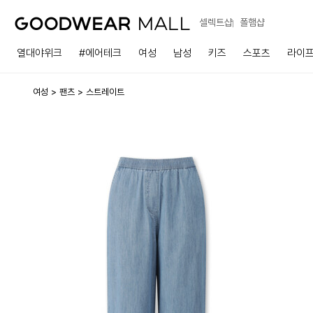
셀렉트샵
폴햄샵
열대야위크
#에어테크
여성
남성
키즈
스포츠
라이
여성
팬츠
스트레이트