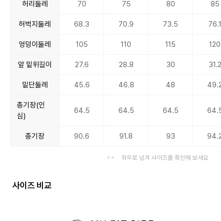
허리둘레
70
75
80
85
허벅지둘레
68.3
70.9
73.5
76.
엉덩이둘레
105
110
115
120
앞 밑위길이
27.6
28.8
30
31.
밑단둘레
45.6
46.8
48
49.
총기장(인
64.5
64.5
64.5
64.
심)
총기장
90.6
91.8
93
94.
좌우로 넘겨 사이즈를 확인해 보세요
사이즈 비교