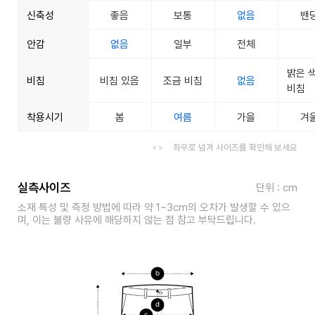
신축성
좋음
보통
없음
밴
안감
없음
일부
전체
밝은 
비침
비침 있음
조금 비침
없음
비침
착용시기
봄
여름
가을
겨
좌우로 넘겨 사이즈를 확인해 보세요
실측사이즈
단위 : cm
소재 특성 및 측정 방법에 따라 약 1~3cm의 오차가 발생할 수 있으
며, 이는 불량 사유에 해당하지 않는 점 참고 부탁드립니다.