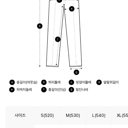
사이즈
S(520)
M(530)
L(540)
XL(55