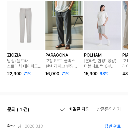
ZIOZIA
PARAGONA
POLHAM
PI
남성) 울트라
[2장 SET] 쿨믹스
[온라인 한정] 공용)
[2
스트레치 테이퍼드
린넨 라이크 밴딩
더블니트 턱 6부
라
핏 팬츠
팬츠 M25LP102
버뮤다 쇼츠
팬츠
22,900
71%
16,900
71%
15,900
68%
48
문의 ( 1 건)
비밀글 제외
상품문의하기
황*식 님
2026.3.13
답변 완료