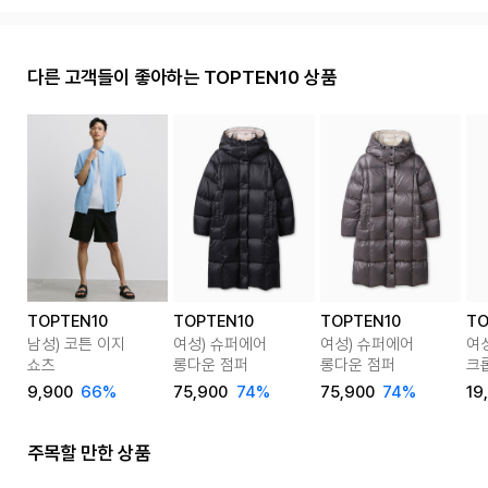
다른 고객들이 좋아하는 TOPTEN10 상품
TOPTEN10
TOPTEN10
TOPTEN10
TO
남성) 코튼 이지
여성) 슈퍼에어
여성) 슈퍼에어
여성
쇼츠
롱다운 점퍼
롱다운 점퍼
크
9,900
66%
75,900
74%
75,900
74%
19
주목할 만한 상품