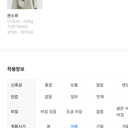
권수희
173cm · 50kg
TOPTEN10
상의S · 하의24
착용정보
신축성
좋음
보통
없음
밴
안감
없음
일부
전체
밝은 
비침
비침 있음
조금 비침
없음
비침
착용시기
봄
여름
가을
겨