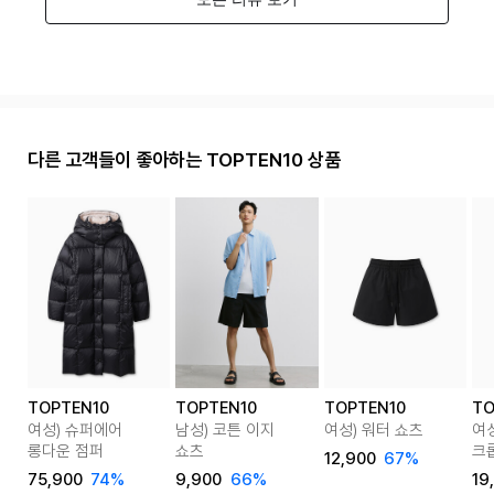
다른 고객들이 좋아하는 TOPTEN10 상품
TOPTEN10
TOPTEN10
TOPTEN10
TO
여성) 슈퍼에어
남성) 코튼 이지
여성) 워터 쇼츠
여성
롱다운 점퍼
쇼츠
크
12,900
67%
75,900
74%
9,900
66%
19