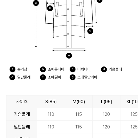
사이즈
S(85)
M(90)
L(95)
XL(10
가슴둘레
110
115
120
125
밑단둘레
110
115
120
125