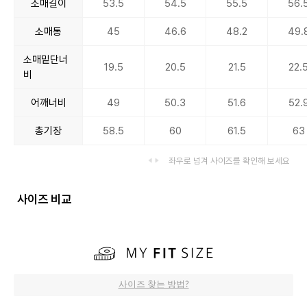
소매길이
53.5
54.5
55.5
56.
소매통
45
46.6
48.2
49.
소매밑단너
19.5
20.5
21.5
22.
비
어깨너비
49
50.3
51.6
52.
총기장
58.5
60
61.5
63
좌우로 넘겨 사이즈를 확인해 보세요
사이즈 비교