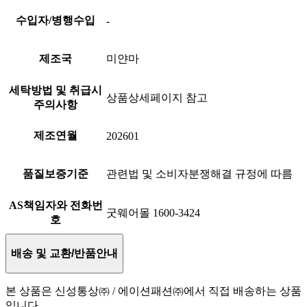
수입자/병행수입
-
제조국
미얀마
세탁방법 및 취급시
상품상세페이지 참고
주의사항
제조연월
202601
품질보증기준
관련법 및 소비자분쟁해결 규정에 따름
AS책임자와 전화번
굿웨어몰 1600-3424
호
배송 및 교환/반품안내
본 상품은 신성통상㈜ / 에이션패션㈜에서 직접 배송하는 상품
입니다.