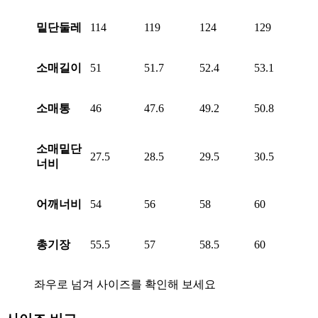
밑단둘레
114
119
124
129
소매길이
51
51.7
52.4
53.1
소매통
46
47.6
49.2
50.8
소매밑단
27.5
28.5
29.5
30.5
너비
어깨너비
54
56
58
60
총기장
55.5
57
58.5
60
좌우로 넘겨 사이즈를 확인해 보세요