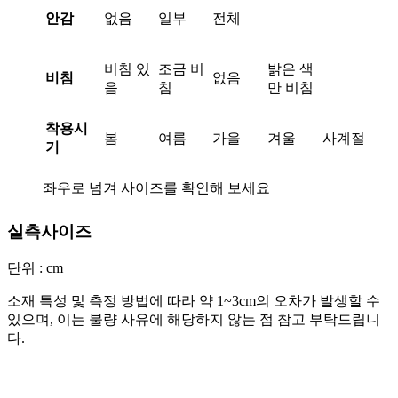
안감
없음
일부
전체
비침 있
조금 비
밝은 색
비침
없음
음
침
만 비침
착용시
봄
여름
가을
겨울
사계절
기
좌우로 넘겨 사이즈를 확인해 보세요
실측사이즈
단위 : cm
소재 특성 및 측정 방법에 따라 약 1~3cm의 오차가 발생할 수
있으며, 이는 불량 사유에 해당하지 않는 점 참고 부탁드립니
다.