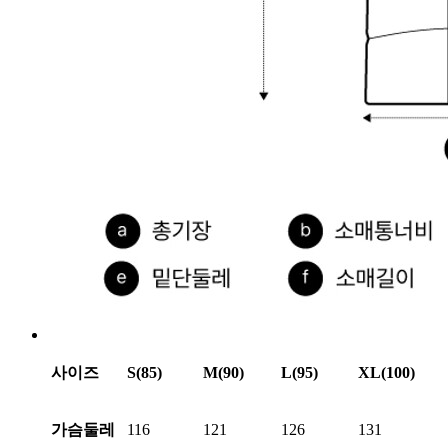
사이즈
S(85)
M(90)
L(95)
XL(100)
가슴둘레
116
121
126
131