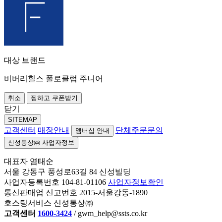
대상 브랜드
비버리힐스 폴로클럽 주니어
취소
찜하고 쿠폰받기
닫기
SITEMAP
고객센터
매장안내
단체주문문의
멤버십 안내
신성통상㈜ 사업자정보
대표자 염태순
서울 강동구 풍성로63길 84 신성빌딩
사업자등록번호 104-81-01106
사업자정보확인
통신판매업 신고번호 2015-서울강동-1890
호스팅서비스 신성통상㈜
고객센터
1600-3424
/ gwm_help@ssts.co.kr