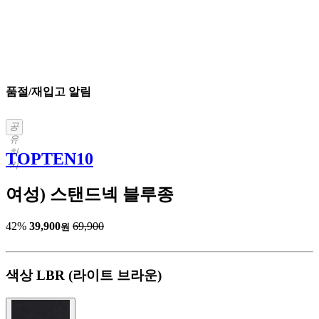
품절/재입고 알림
공
유
하
TOPTEN10
기
여성) 스탠드넥 블루종
42%
39,900
69,900
원
색상
LBR (라이트 브라운)