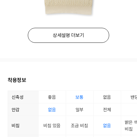
상세설명 더보기
착용정보
신축성
좋음
보통
없음
밴
안감
없음
일부
전체
밝은 
비침
비침 있음
조금 비침
없음
비침