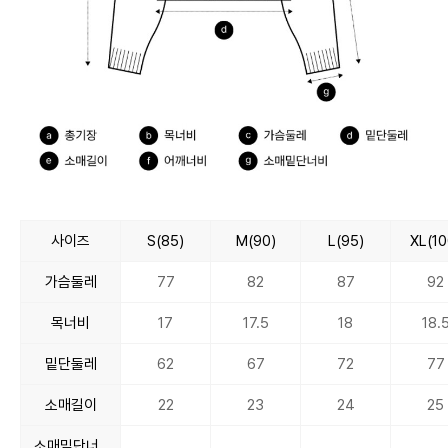
사이즈
S(85)
M(90)
L(95)
XL(10
가슴둘레
77
82
87
92
목너비
17
17.5
18
18.
밑단둘레
62
67
72
77
소매길이
22
23
24
25
소매밑단너