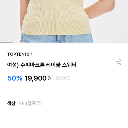
TOPTEN10
여성) 수피마코튼 케이블 스웨터
50%
19,900
원
39,900
색상
YE (옐로우)