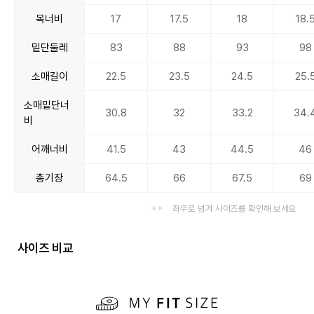
목너비
17
17.5
18
18.
밑단둘레
83
88
93
98
소매길이
22.5
23.5
24.5
25.
소매밑단너
30.8
32
33.2
34.
비
어깨너비
41.5
43
44.5
46
총기장
64.5
66
67.5
69
좌우로 넘겨 사이즈를 확인해 보세요
사이즈 비교