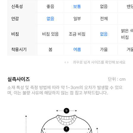
신축성
좋음
보통
없음
밴
안감
없음
일부
전체
밝은 
비침
비침 있음
조금 비침
없음
비침
착용시기
봄
여름
가을
겨
좌우로 넘겨 사이즈를 확인해 보세요
실측사이즈
단위 : cm
소재 특성 및 측정 방법에 따라 약 1~3cm의 오차가 발생할 수 있으
며, 이는 불량 사유에 해당하지 않는 점 참고 부탁드립니다.