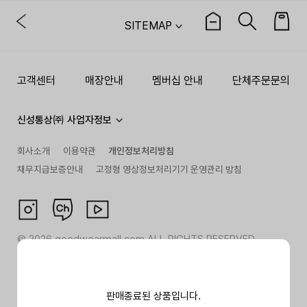
SITEMAP
고객센터
매장안내
멤버십 안내
단체주문문의
신성통상㈜ 사업자정보
회사소개
이용약관
개인정보처리방침
채무지급보증안내
고정형 영상정보처리기기 운영관리 방침
©
2026
goodwearmall.com ALL RIGHTS RESERVED
판매종료된 상품입니다.