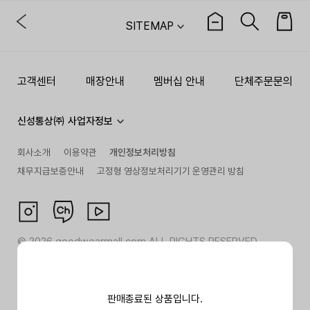
SITEMAP
고객센터
매장안내
멤버십 안내
단체주문문의
신성통상㈜ 사업자정보
회사소개
이용약관
개인정보처리방침
채무지급보증안내
고정형 영상정보처리기기 운영관리 방침
©
2026
goodwearmall.com ALL RIGHTS RESERVED
판매종료된 상품입니다.