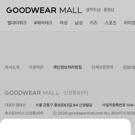
셀렉트샵
폴햄샵
열대야위크
#에어테크
여성
남성
키즈
스포츠
라이
회사소개
이용약관
개인정보처리방침
단체주문문의
입점/
신성통상(주)
대표자 염태순
서울 강동구 풍성로63길 84 신성빌딩
사업자등록번호 104-8
호스팅서비스 신성통상㈜
ⓒ 2026 goodwearmall.com ALL RIGHTS RES