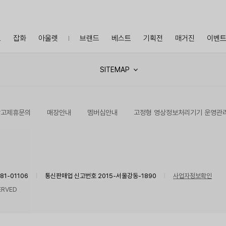
프
잡화
아울렛
브랜드
베스트
기획전
매거진
이벤
SITEMAP
광고제휴문의
매장안내
멤버십안내
고정형 영상정보처리기기 운영관
1-01106
통신판매업 신고번호 2015-서울강동-1890
사업자정보확인
ERVED