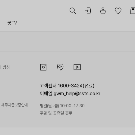
트
굿TV
리 방침
고객센터 1600-3424(유료)
이메일 gwm_help@ssts.co.kr
채무지급보증안내
평일(월~금) 10:00~17:30
주말 및 공휴일 휴무