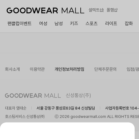
셀렉트샵
폴햄샵
팬클럽이벤트
여성
남성
키즈
스포츠
라이프
잡화
회사소개
이용약관
개인정보처리방침
단체주문문의
입점/
신성통상(주)
대표자 염태순
서울 강동구 풍성로63길 84 신성빌딩
사업자등록번호 104-8
호스팅서비스 신성통상㈜
ⓒ 2026 goodwearmall.com ALL RIGHTS RES