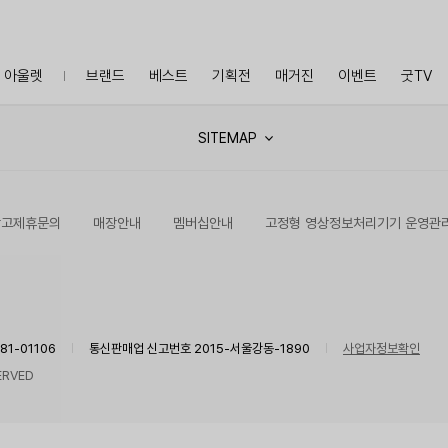
아울렛
브랜드
베스트
기획전
매거진
이벤트
굿TV
SITEMAP
광고제휴문의
매장안내
멤버십안내
고정형 영상정보처리기기 운영관
1-01106
통신판매업 신고번호 2015-서울강동-1890
사업자정보확인
ERVED