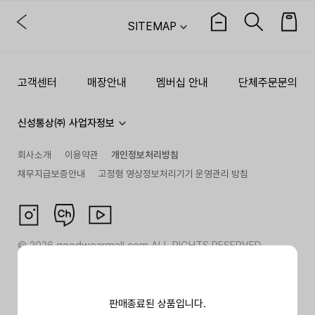
SITEMAP
고객센터
매장안내
멤버십 안내
단체주문문의
신성통상㈜ 사업자정보
회사소개
이용약관
개인정보처리방침
채무지급보증안내
고정형 영상정보처리기기 운영관리 방침
©
2026
goodwearmall.com ALL RIGHTS RESERVED
판매종료된 상품입니다.