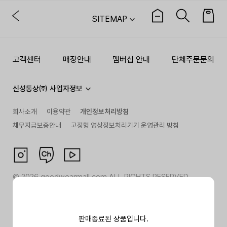
SITEMAP
고객센터
매장안내
멤버십 안내
단체주문문의
신성통상㈜ 사업자정보
회사소개
이용약관
개인정보처리방침
채무지급보증안내
고정형 영상정보처리기기 운영관리 방침
©
2026
goodwearmall.com ALL RIGHTS RESERVED
판매종료된 상품입니다.