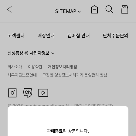
SITEMAP
고객센터
매장안내
멤버십 안내
단체주문문의
신성통상㈜ 사업자정보
회사소개
이용약관
개인정보처리방침
채무지급보증안내
고정형 영상정보처리기기 운영관리 방침
©
2026
goodwearmall.com ALL RIGHTS RESERVED
판매종료된 상품입니다.