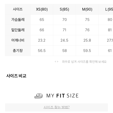
사이즈
XS(80)
S(85)
M(90)
L(95
가슴둘레
65
70
75
80
밑단둘레
66
71
76
81
어깨너비
23.2
24.5
25.8
27.1
총기장
56.5
58
59.5
61
좌우로 넘겨 사이즈를 확인해 보세요
사이즈 비교