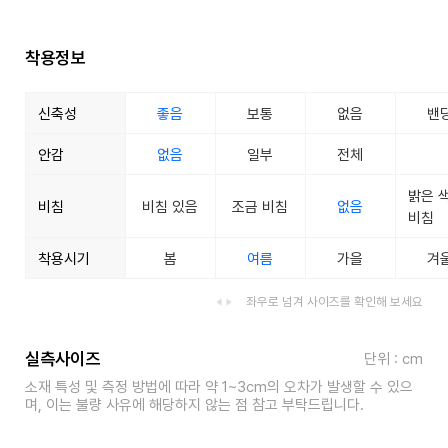
착용정보
신축성
좋음
보통
없음
밴
안감
없음
일부
전체
밝은 
비침
비침 있음
조금 비침
없음
비침
착용시기
봄
여름
가을
겨
좌우로 넘겨 사이즈를 확인해 보세요
실측사이즈
단위 : cm
소재 특성 및 측정 방법에 따라 약 1~3cm의 오차가 발생할 수 있으
며, 이는 불량 사유에 해당하지 않는 점 참고 부탁드립니다.