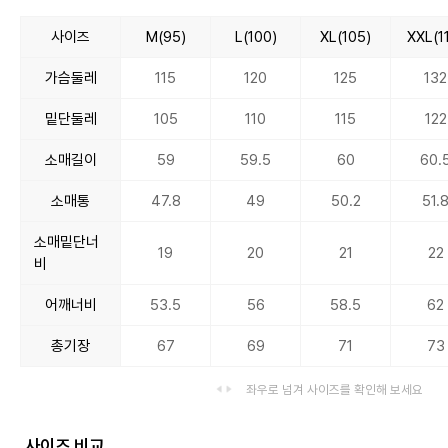
사이즈
M(95)
L(100)
XL(105)
XXL(1
가슴둘레
115
120
125
132
밑단둘레
105
110
115
122
소매길이
59
59.5
60
60.
소매통
47.8
49
50.2
51.
소매밑단너
19
20
21
22
비
어깨너비
53.5
56
58.5
62
총기장
67
69
71
73
좌우로 넘겨 사이즈를 확인해 보세요
사이즈 비교