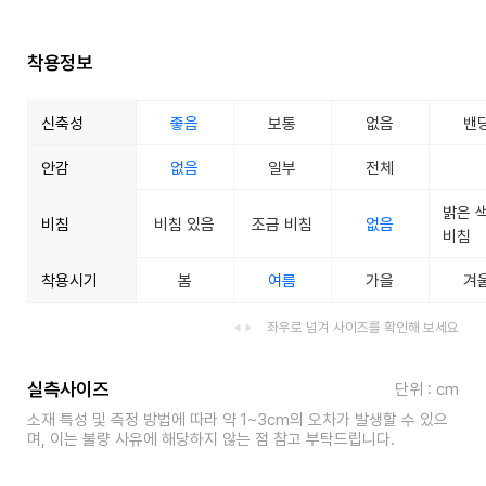
착용정보
신축성
좋음
보통
없음
밴
안감
없음
일부
전체
밝은 
비침
비침 있음
조금 비침
없음
비침
착용시기
봄
여름
가을
겨
좌우로 넘겨 사이즈를 확인해 보세요
실측사이즈
단위 : cm
소재 특성 및 측정 방법에 따라 약 1~3cm의 오차가 발생할 수 있으
며, 이는 불량 사유에 해당하지 않는 점 참고 부탁드립니다.