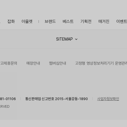
프
잡화
아울렛
브랜드
베스트
기획전
매거진
이벤
SITEMAP
광고제휴문의
매장안내
멤버십안내
고정형 영상정보처리기기 운영관
1-01106
통신판매업 신고번호 2015-서울강동-1890
사업자정보확인
ERVED