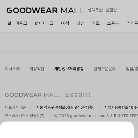
셀렉트샵
폴햄샵
열대야위크
#에어테크
여성
남성
키즈
스포츠
라이
회사소개
이용약관
개인정보처리방침
단체주문문의
입점/
신성통상(주)
대표자 염태순
서울 강동구 풍성로63길 84 신성빌딩
사업자등록번호 104-8
호스팅서비스 신성통상㈜
ⓒ 2026 goodwearmall.com ALL RIGHTS RES