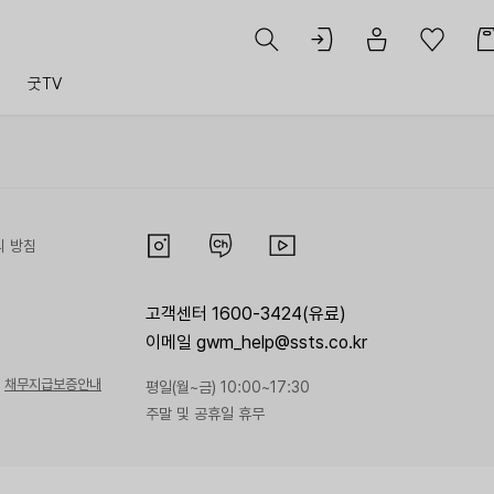
트
굿TV
리 방침
고객센터 1600-3424(유료)
이메일 gwm_help@ssts.co.kr
채무지급보증안내
평일(월~금) 10:00~17:30
주말 및 공휴일 휴무