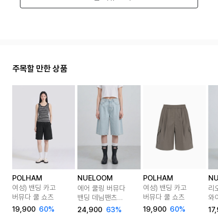
주목할 만한 상품
POLHAM
POLHAM
NUELOOM
N
여성) 밴딩 카고
여성) 밴딩 카고
에어 쿨링 버뮤다
리
버뮤다 쿨 쇼츠
버뮤다 쿨 쇼츠
밴딩 데님팬츠
와
2color
(숏
19,900
60%
19,900
60%
24,900
63%
17