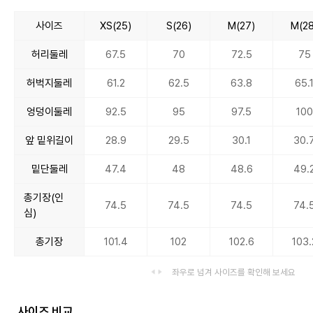
사이즈
XS(25)
S(26)
M(27)
M(28
허리둘레
67.5
70
72.5
75
허벅지둘레
61.2
62.5
63.8
65.
엉덩이둘레
92.5
95
97.5
100
앞 밑위길이
28.9
29.5
30.1
30.
밑단둘레
47.4
48
48.6
49.
총기장(인
74.5
74.5
74.5
74.
심)
총기장
101.4
102
102.6
103.
좌우로 넘겨 사이즈를 확인해 보세요
사이즈 비교