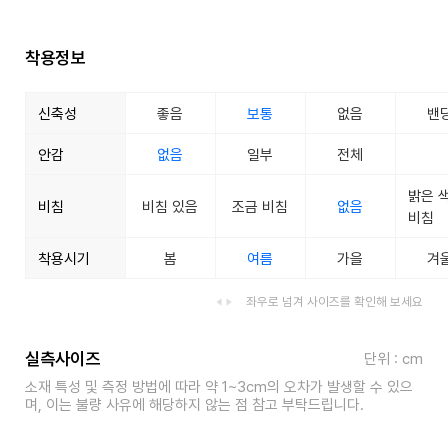
착용정보
신축성
좋음
보통
없음
밴
안감
없음
일부
전체
밝은 
비침
비침 있음
조금 비침
없음
비침
착용시기
봄
여름
가을
겨
좌우로 넘겨 사이즈를 확인해 보세요
실측사이즈
단위 : cm
소재 특성 및 측정 방법에 따라 약 1~3cm의 오차가 발생할 수 있으
며, 이는 불량 사유에 해당하지 않는 점 참고 부탁드립니다.