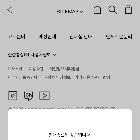
SITEMAP
고객센터
매장안내
멤버십 안내
단체주문문의
신성통상㈜ 사업자정보
회사소개
이용약관
개인정보처리방침
채무지급보증안내
고정형 영상정보처리기기 운영관리 방침
©
2026
goodwearmall.com ALL RIGHTS RESERVED
판매종료된 상품입니다.