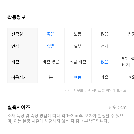
착용정보
신축성
좋음
보통
없음
밴
안감
없음
일부
전체
밝은 
비침
비침 있음
조금 비침
없음
비침
착용시기
봄
여름
가을
겨
좌우로 넘겨 사이즈를 확인해 보세요
실측사이즈
단위 : cm
소재 특성 및 측정 방법에 따라 약 1~3cm의 오차가 발생할 수 있으
며, 이는 불량 사유에 해당하지 않는 점 참고 부탁드립니다.