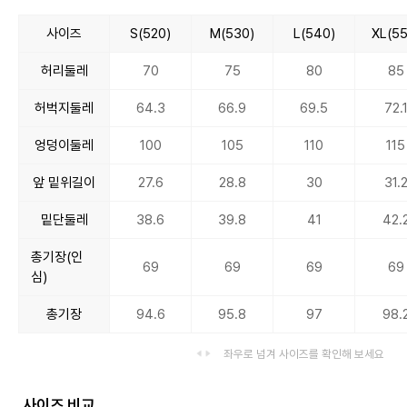
사이즈
S(520)
M(530)
L(540)
XL(55
허리둘레
70
75
80
85
허벅지둘레
64.3
66.9
69.5
72.
엉덩이둘레
100
105
110
115
앞 밑위길이
27.6
28.8
30
31.
밑단둘레
38.6
39.8
41
42.
총기장(인
69
69
69
69
심)
총기장
94.6
95.8
97
98.
좌우로 넘겨 사이즈를 확인해 보세요
사이즈 비교