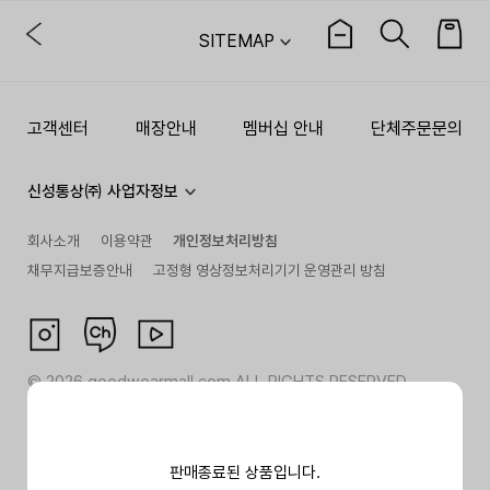
SITEMAP
고객센터
매장안내
멤버십 안내
단체주문문의
신성통상㈜ 사업자정보
회사소개
이용약관
개인정보처리방침
채무지급보증안내
고정형 영상정보처리기기 운영관리 방침
©
2026
goodwearmall.com ALL RIGHTS RESERVED
판매종료된 상품입니다.