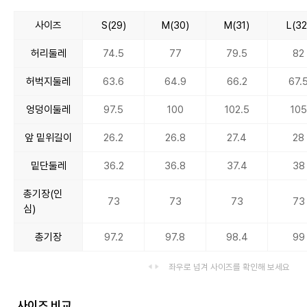
사이즈
S(29)
M(30)
M(31)
L(32
허리둘레
74.5
77
79.5
82
허벅지둘레
63.6
64.9
66.2
67.
엉덩이둘레
97.5
100
102.5
105
앞 밑위길이
26.2
26.8
27.4
28
밑단둘레
36.2
36.8
37.4
38
총기장(인
73
73
73
73
심)
총기장
97.2
97.8
98.4
99
좌우로 넘겨 사이즈를 확인해 보세요
사이즈 비교