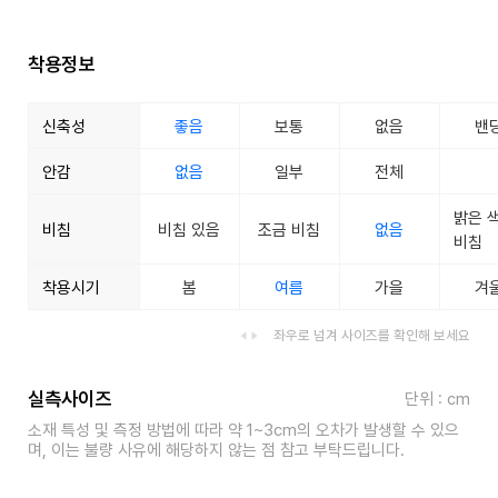
착용정보
신축성
좋음
보통
없음
밴
안감
없음
일부
전체
밝은 
비침
비침 있음
조금 비침
없음
비침
착용시기
봄
여름
가을
겨
좌우로 넘겨 사이즈를 확인해 보세요
실측사이즈
단위 : cm
소재 특성 및 측정 방법에 따라 약 1~3cm의 오차가 발생할 수 있으
며, 이는 불량 사유에 해당하지 않는 점 참고 부탁드립니다.