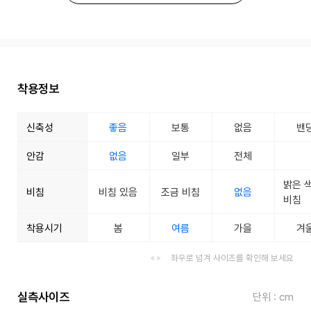
착용정보
신축성
좋음
보통
없음
밴
안감
없음
일부
전체
밝은 
비침
비침 있음
조금 비침
없음
비침
착용시기
봄
여름
가을
겨
좌우로 넘겨 사이즈를 확인해 보세요
실측사이즈
단위 : cm