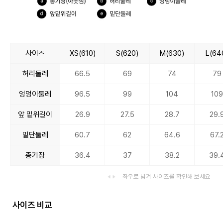
사이즈
XS(610)
S(620)
M(630)
L(64
허리둘레
66.5
69
74
79
엉덩이둘레
96.5
99
104
109
앞 밑위길이
26.9
27.5
28.7
29.
밑단둘레
60.7
62
64.6
67.
총기장
36.4
37
38.2
39.
좌우로 넘겨 사이즈를 확인해 보세요
사이즈 비교