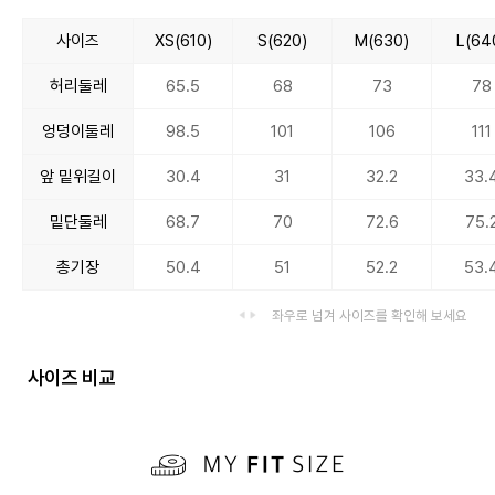
사이즈
XS(610)
S(620)
M(630)
L(64
허리둘레
65.5
68
73
78
엉덩이둘레
98.5
101
106
111
앞 밑위길이
30.4
31
32.2
33.
밑단둘레
68.7
70
72.6
75.
총기장
50.4
51
52.2
53.
좌우로 넘겨 사이즈를 확인해 보세요
사이즈 비교