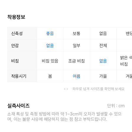
착용정보
신축성
좋음
보통
없음
밴
안감
없음
일부
전체
밝은 
비침
비침 있음
조금 비침
없음
비침
착용시기
봄
여름
가을
겨
좌우로 넘겨 사이즈를 확인해 보세요
실측사이즈
단위 : cm
소재 특성 및 측정 방법에 따라 약 1~3cm의 오차가 발생할 수 있으
며, 이는 불량 사유에 해당하지 않는 점 참고 부탁드립니다.