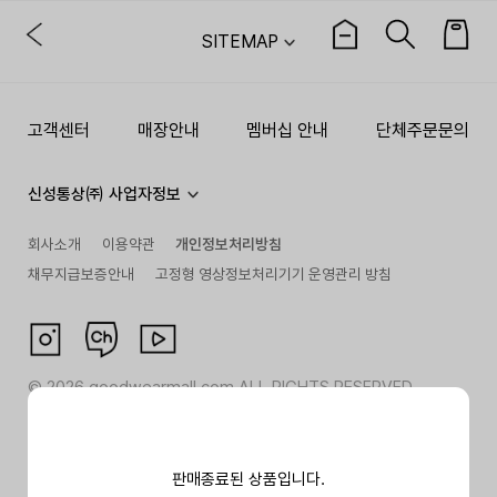
SITEMAP
고객센터
매장안내
멤버십 안내
단체주문문의
신성통상㈜ 사업자정보
회사소개
이용약관
개인정보처리방침
채무지급보증안내
고정형 영상정보처리기기 운영관리 방침
©
2026
goodwearmall.com ALL RIGHTS RESERVED
판매종료된 상품입니다.