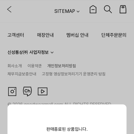
SITEMAP
고객센터
매장안내
멤버십 안내
단체주문문의
신성통상㈜ 사업자정보
회사소개
이용약관
개인정보처리방침
채무지급보증안내
고정형 영상정보처리기기 운영관리 방침
©
2026
goodwearmall.com ALL RIGHTS RESERVED
판매종료된 상품입니다.