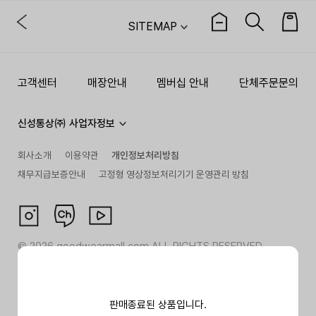
SITEMAP
고객센터
매장안내
멤버십 안내
단체주문문의
신성통상㈜ 사업자정보
회사소개
이용약관
개인정보처리방침
채무지급보증안내
고정형 영상정보처리기기 운영관리 방침
©
2026
goodwearmall.com ALL RIGHTS RESERVED
판매종료된 상품입니다.