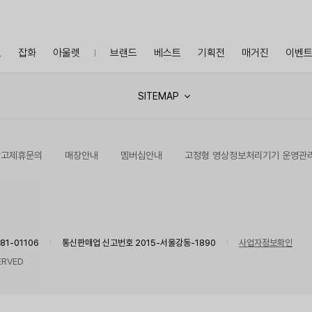
프
잡화
아울렛
브랜드
베스트
기획전
매거진
이벤
SITEMAP
광고제휴문의
매장안내
멤버십안내
고정형 영상정보처리기기 운영관
1-01106
통신판매업 신고번호 2015-서울강동-1890
사업자정보확인
ERVED