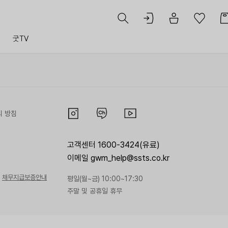
트
굿TV
리 방침
고객센터 1600-3424(유료)
이메일 gwm_help@ssts.co.kr
채무지급보증안내
평일(월~금) 10:00~17:30
주말 및 공휴일 휴무