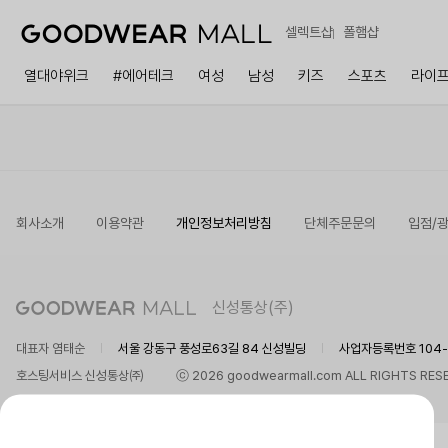
셀렉트샵
폴햄샵
열대야위크
#에어테크
여성
남성
키즈
스포츠
라이
회사소개
이용약관
개인정보처리방침
단체주문문의
입점/
신성통상(주)
대표자 염태순
서울 강동구 풍성로63길 84 신성빌딩
사업자등록번호 104-8
호스팅서비스 신성통상㈜
ⓒ 2026 goodwearmall.com ALL RIGHTS RES