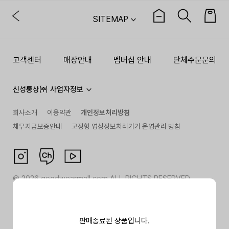
SITEMAP
고객센터
매장안내
멤버십 안내
단체주문문의
신성통상㈜ 사업자정보
회사소개
이용약관
개인정보처리방침
채무지급보증안내
고정형 영상정보처리기기 운영관리 방침
©
2026
goodwearmall.com ALL RIGHTS RESERVED
판매종료된 상품입니다.