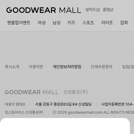
셀렉트샵
폴햄샵
팬클럽이벤트
여성
남성
키즈
스포츠
라이프
잡화
회사소개
이용약관
개인정보처리방침
단체주문문의
입점/
신성통상(주)
대표자 염태순
서울 강동구 풍성로63길 84 신성빌딩
사업자등록번호 104-8
호스팅서비스 신성통상㈜
ⓒ 2026 goodwearmall.com ALL RIGHTS RES