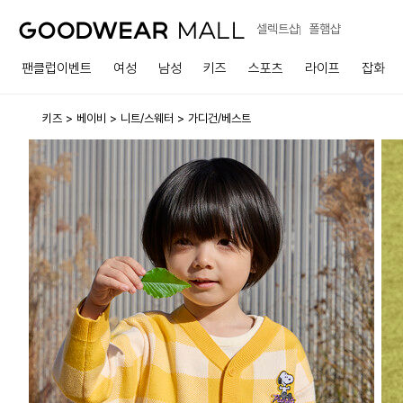
셀렉트샵
폴햄샵
팬클럽이벤트
여성
남성
키즈
스포츠
라이프
잡화
키즈
베이비
니트/스웨터
가디건/베스트