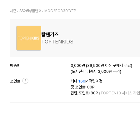
시즌 :
SS26
상품번호 :
MOG2EC3301YEP
탑텐키즈
TOPTENKIDS
배송비
3,000원 (39,900원 이상 구매시 무료)
(도서산간 배송시 3,000원 추가)
포인트
최대
160
P 적립예정
굿 포인트: 80P
탑텐 포인트: 80P
(TOPTEN10 서비스 가입