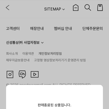
SITEMAP
고객센터
매장안내
멤버십 안내
단체주문문의
신성통상㈜ 사업자정보
회사소개
이용약관
개인정보처리방침
채무지급보증안내
고정형 영상정보처리기기 운영관리 방침
©
2026
goodwearmall.com ALL RIGHTS RESERVED
판매종료된 상품입니다.