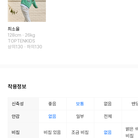
최소율
128cm · 26kg
TOPTENKIDS
상의130 · 하의130
착용정보
신축성
좋음
보통
없음
밴
안감
없음
일부
전체
밝은 
비침
비침 있음
조금 비침
없음
비침