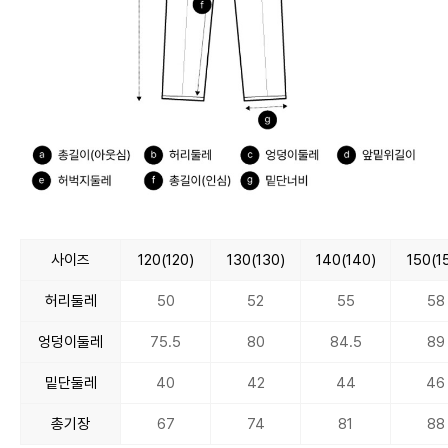
사이즈
120(120)
130(130)
140(140)
150(1
허리둘레
50
52
55
58
엉덩이둘레
75.5
80
84.5
89
밑단둘레
40
42
44
46
총기장
67
74
81
88