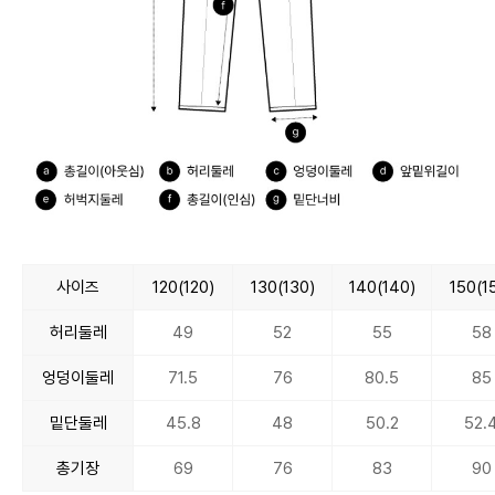
사이즈
120(120)
130(130)
140(140)
150(1
허리둘레
49
52
55
58
엉덩이둘레
71.5
76
80.5
85
밑단둘레
45.8
48
50.2
52.
총기장
69
76
83
90