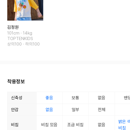
김정원
101cm · 14kg
TOPTENKIDS
상의100 · 하의100
착용정보
신축성
좋음
보통
없음
밴
안감
없음
일부
전체
밝은 
비침
비침 있음
조금 비침
없음
비침