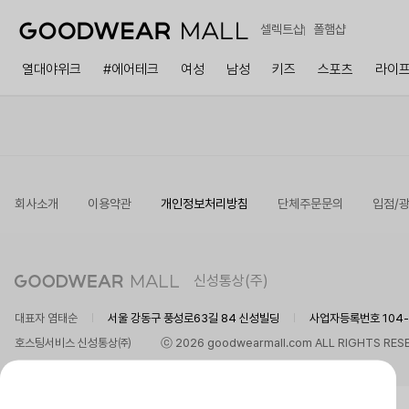
셀렉트샵
폴햄샵
열대야위크
#에어테크
여성
남성
키즈
스포츠
라이
회사소개
이용약관
개인정보처리방침
단체주문문의
입점/
신성통상(주)
대표자 염태순
서울 강동구 풍성로63길 84 신성빌딩
사업자등록번호 104-8
호스팅서비스 신성통상㈜
ⓒ 2026 goodwearmall.com ALL RIGHTS RES