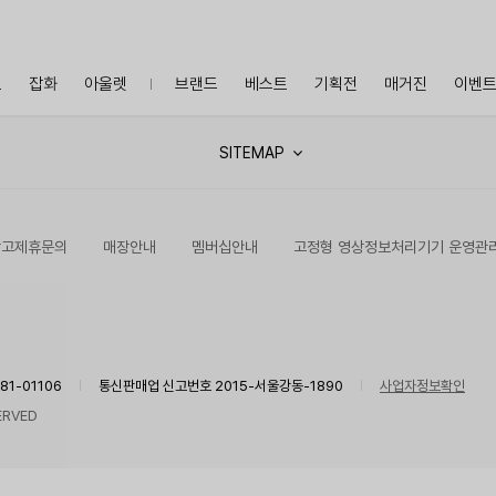
프
잡화
아울렛
브랜드
베스트
기획전
매거진
이벤
SITEMAP
광고제휴문의
매장안내
멤버십안내
고정형 영상정보처리기기 운영관
1-01106
통신판매업 신고번호 2015-서울강동-1890
사업자정보확인
ERVED