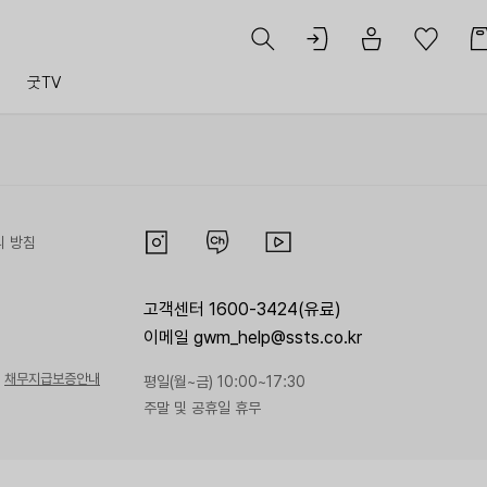
트
굿TV
리 방침
고객센터 1600-3424(유료)
이메일 gwm_help@ssts.co.kr
채무지급보증안내
평일(월~금) 10:00~17:30
주말 및 공휴일 휴무