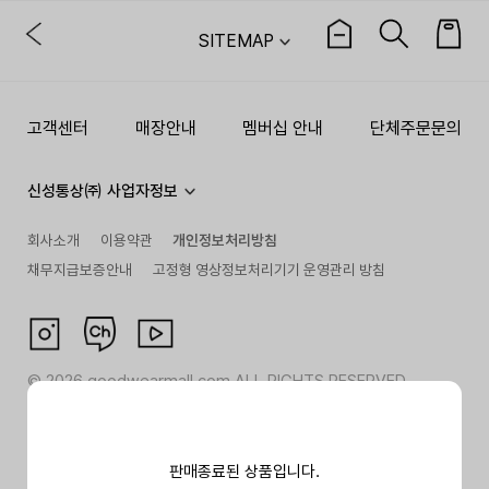
SITEMAP
고객센터
매장안내
멤버십 안내
단체주문문의
신성통상㈜ 사업자정보
회사소개
이용약관
개인정보처리방침
채무지급보증안내
고정형 영상정보처리기기 운영관리 방침
©
2026
goodwearmall.com ALL RIGHTS RESERVED
판매종료된 상품입니다.