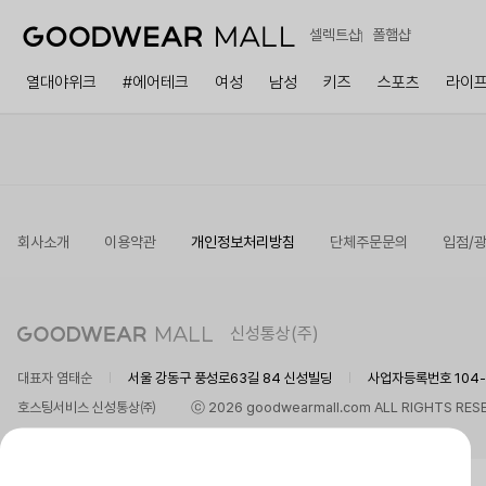
셀렉트샵
폴햄샵
열대야위크
#에어테크
여성
남성
키즈
스포츠
라이
회사소개
이용약관
개인정보처리방침
단체주문문의
입점/
신성통상(주)
대표자 염태순
서울 강동구 풍성로63길 84 신성빌딩
사업자등록번호 104-8
호스팅서비스 신성통상㈜
ⓒ 2026 goodwearmall.com ALL RIGHTS RES