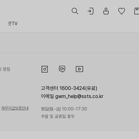
트
굿TV
리 방침
고객센터 1600-3424(유료)
이메일 gwm_help@ssts.co.kr
채무지급보증안내
평일(월~금) 10:00~17:30
주말 및 공휴일 휴무