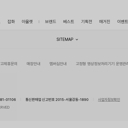
프
잡화
아울렛
브랜드
베스트
기획전
매거진
이벤
SITEMAP
광고제휴문의
매장안내
멤버십안내
고정형 영상정보처리기기 운영관
1-01106
통신판매업 신고번호 2015-서울강동-1890
사업자정보확인
ERVED