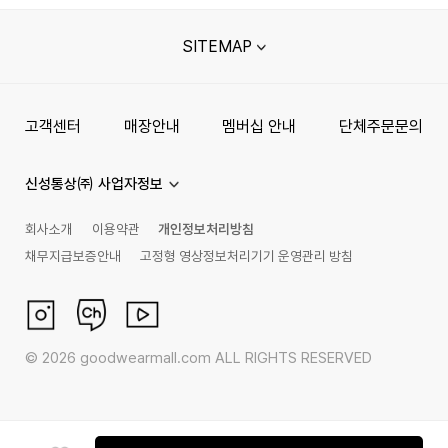
SITEMAP
고객센터
매장안내
멤버십 안내
단체주문문의
신성통상㈜ 사업자정보
회사소개
이용약관
개인정보처리방침
채무지급보증안내
고정형 영상정보처리기기 운영관리 방침
©
2026
goodwearmall.com ALL RIGHTS RESERVED