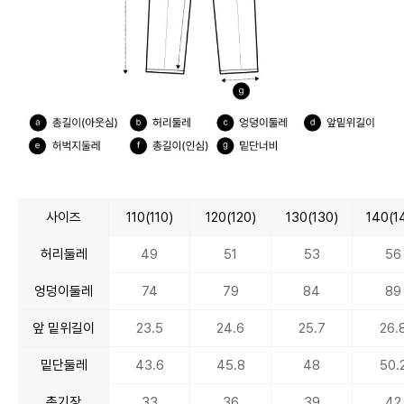
사이즈
110(110)
120(120)
130(130)
140(1
허리둘레
49
51
53
56
엉덩이둘레
74
79
84
89
앞 밑위길이
23.5
24.6
25.7
26.
밑단둘레
43.6
45.8
48
50.
총기장
33
36
39
42