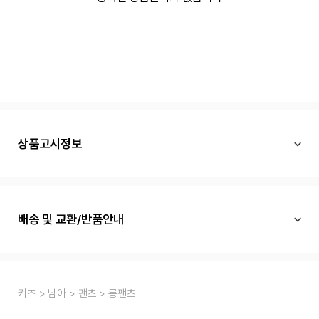
상품고시정보
배송 및 교환/반품안내
키즈
남아
팬츠
롱팬츠