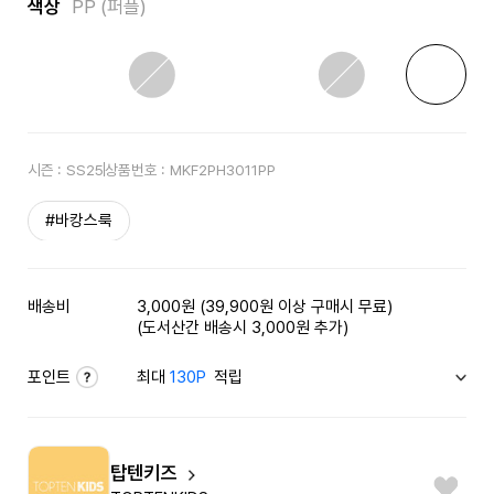
색상
PP (퍼플)
시즌 :
SS25
상품번호 :
MKF2PH3011PP
#바캉스룩
배송비
3,000원 (39,900원 이상 구매시 무료)
(도서산간 배송시 3,000원 추가)
포인트
최대
130P
적립
탑텐키즈