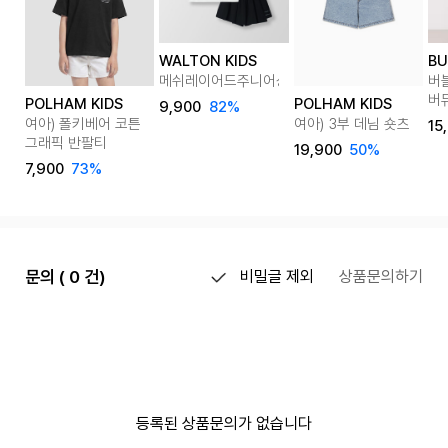
WALTON KIDS
BU
메쉬레이어드주니어상하복
버블
버
POLHAM KIDS
POLHAM KIDS
9,900
82%
여아) 폴키베어 코튼
여아) 3부 데님 숏츠
15
그래픽 반팔티
19,900
50%
7,900
73%
문의 ( 0 건)
비밀글 제외
상품문의하기
등록된 상품문의가 없습니다