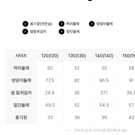
사이즈
120(120)
130(130)
140(140)
150(1
허리둘레
50
52
55
58
엉덩이둘레
77.5
82
86.5
91
앞 밑위길이
24.9
26
27.1
28.
밑단둘레
49.5
52
54.5
57
총기장
33
36
39
42
좌우로 넘겨 사이즈를 확인해 보세요