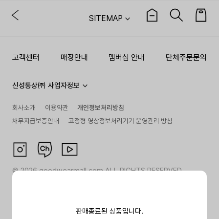
SITEMAP
고객센터
매장안내
멤버십 안내
단체주문문의
신성통상㈜ 사업자정보
회사소개
이용약관
개인정보처리방침
채무지급보증안내
고정형 영상정보처리기기 운영관리 방침
©
2026
goodwearmall.com ALL RIGHTS RESERVED
판매종료된 상품입니다.