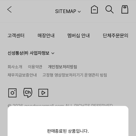
SITEMAP
고객센터
매장안내
멤버십 안내
단체주문문의
신성통상㈜ 사업자정보
회사소개
이용약관
개인정보처리방침
채무지급보증안내
고정형 영상정보처리기기 운영관리 방침
©
2026
goodwearmall.com ALL RIGHTS RESERVED
판매종료된 상품입니다.