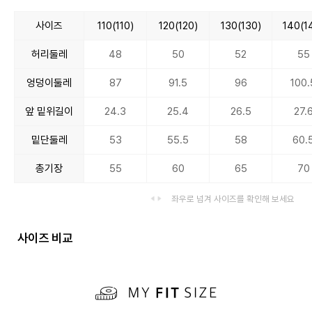
사이즈
110(110)
120(120)
130(130)
140(1
허리둘레
48
50
52
55
엉덩이둘레
87
91.5
96
100.
앞 밑위길이
24.3
25.4
26.5
27.
밑단둘레
53
55.5
58
60.
총기장
55
60
65
70
좌우로 넘겨 사이즈를 확인해 보세요
사이즈 비교