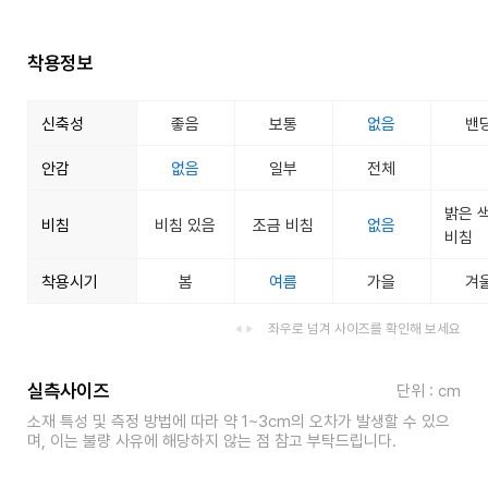
착용정보
신축성
좋음
보통
없음
밴
안감
없음
일부
전체
밝은 
비침
비침 있음
조금 비침
없음
비침
착용시기
봄
여름
가을
겨
좌우로 넘겨 사이즈를 확인해 보세요
실측사이즈
단위 : cm
소재 특성 및 측정 방법에 따라 약 1~3cm의 오차가 발생할 수 있으
며, 이는 불량 사유에 해당하지 않는 점 참고 부탁드립니다.