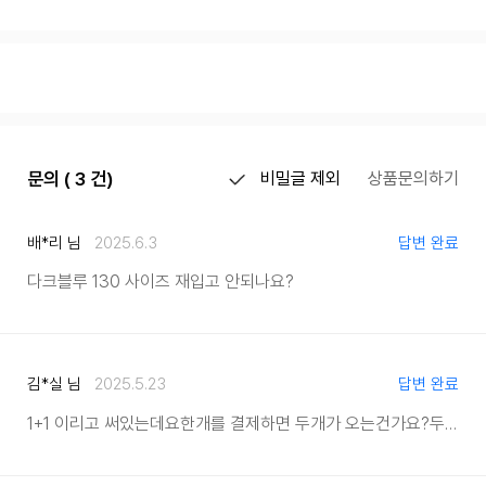
문의 ( 3 건)
비밀글 제외
상품문의하기
배*리 님
2025.6.3
답변 완료
다크블루 130 사이즈 재입고 안되나요?
김*실 님
2025.5.23
답변 완료
1+1 이리고 써있는데요
한개를 결제하면 두개가 오는건가요?
두개를 선택했더니 할인이 안되네요