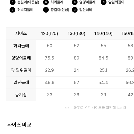
사이즈
120(120)
130(130)
140(140)
150(1
허리둘레
50
52
55
58
엉덩이둘레
75.5
80
84.5
89
앞 밑위길이
22.9
24
25.1
26.
밑단둘레
49.6
52
54.4
56.
총기장
33
36
39
42
좌우로 넘겨 사이즈를 확인해 보세요
사이즈 비교