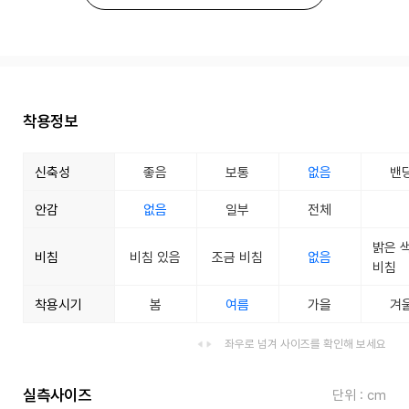
착용정보
신축성
좋음
보통
없음
밴
안감
없음
일부
전체
밝은 
비침
비침 있음
조금 비침
없음
비침
착용시기
봄
여름
가을
겨
좌우로 넘겨 사이즈를 확인해 보세요
실측사이즈
단위 : cm