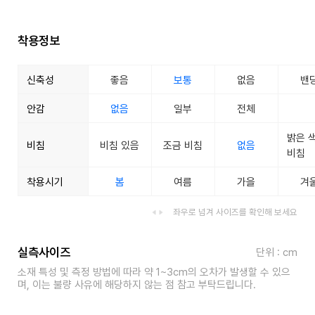
착용정보
신축성
좋음
보통
없음
밴
안감
없음
일부
전체
밝은 
비침
비침 있음
조금 비침
없음
비침
착용시기
봄
여름
가을
겨
좌우로 넘겨 사이즈를 확인해 보세요
실측사이즈
단위 : cm
소재 특성 및 측정 방법에 따라 약 1~3cm의 오차가 발생할 수 있으
며, 이는 불량 사유에 해당하지 않는 점 참고 부탁드립니다.