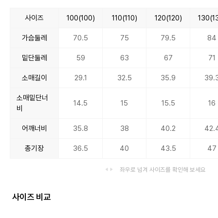
사이즈
100(100)
110(110)
120(120)
130(1
가슴둘레
70.5
75
79.5
84
밑단둘레
59
63
67
71
소매길이
29.1
32.5
35.9
39.
소매밑단너
14.5
15
15.5
16
비
어깨너비
35.8
38
40.2
42.
총기장
36.5
40
43.5
47
좌우로 넘겨 사이즈를 확인해 보세요
사이즈 비교