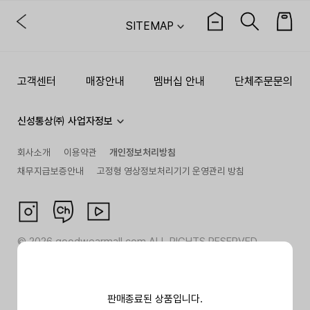
SITEMAP
고객센터
매장안내
멤버십 안내
단체주문문의
신성통상㈜ 사업자정보
회사소개
이용약관
개인정보처리방침
채무지급보증안내
고정형 영상정보처리기기 운영관리 방침
©
2026
goodwearmall.com ALL RIGHTS RESERVED
판매종료된 상품입니다.