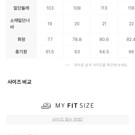
밑단둘레
103
108
113
118
소매밑단너
19
20
21
22
비
화장
77
78.8
80.6
82.
총기장
61.5
63
64.5
66
좌우로 넘겨 사이즈를 확인해 보세요
사이즈 비교