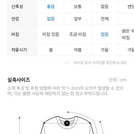
신축성
좋음
보통
없음
밴
안감
없음
일부
전체
밝은 
비침
비침 있음
조금 비침
없음
비침
착용시기
봄
여름
가을
겨
좌우로 넘겨 사이즈를 확인해 보세요
실측사이즈
단위 : cm
소재 특성 및 측정 방법에 따라 약 1~3cm의 오차가 발생할 수 있으
며, 이는 불량 사유에 해당하지 않는 점 참고 부탁드립니다.