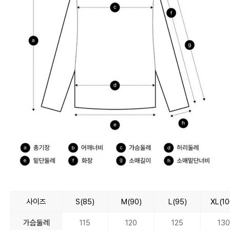
사이즈
S(85)
M(90)
L(95)
XL(10
가슴둘레
115
120
125
130