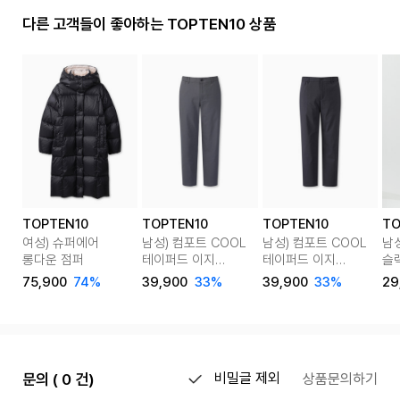
다른 고객들이 좋아하는 TOPTEN10 상품
TOPTEN10
TOPTEN10
TOPTEN10
TO
여성) 슈퍼에어
남성) 컴포트 COOL
남성) 컴포트 COOL
남
롱다운 점퍼
테이퍼드 이지
테이퍼드 이지
슬랙
슬랙스
슬랙스
MS
75,900
74%
39,900
33%
39,900
33%
29
문의 ( 0 건)
비밀글 제외
상품문의하기