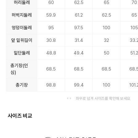
허리둘레
60
62.5
65
70
허벅지둘레
59.9
61.2
62.5
65
엉덩이둘레
95
97.5
100
105
앞 밑위길이
30.8
31.4
32
33.
밑단둘레
48.8
49.4
50
51.
총기장(인
68.5
68.5
68.5
68.
심)
총기장
98.8
99.4
100
101.
좌우로 넘겨 사이즈를 확인해 보세요
사이즈 비교