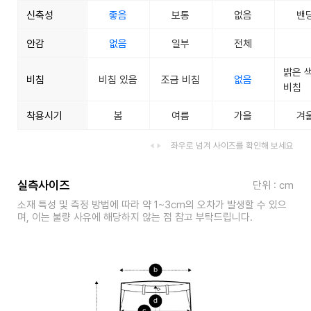
신축성
좋음
보통
없음
밴
안감
없음
일부
전체
밝은 
비침
비침 있음
조금 비침
없음
비침
착용시기
봄
여름
가을
겨
좌우로 넘겨 사이즈를 확인해 보세요
실측사이즈
단위 : cm
소재 특성 및 측정 방법에 따라 약 1~3cm의 오차가 발생할 수 있으
며, 이는 불량 사유에 해당하지 않는 점 참고 부탁드립니다.