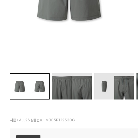
시즌 :
ALL26
상품번호 :
MBG5PT1253OG