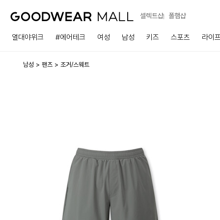
셀렉트샵
폴햄샵
열대야위크
#에어테크
여성
남성
키즈
스포츠
라이
남성
팬츠
조거/스웨트