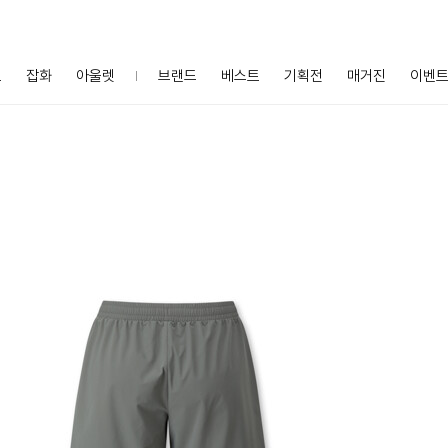
프
잡화
아울렛
브랜드
베스트
기획전
매거진
이벤